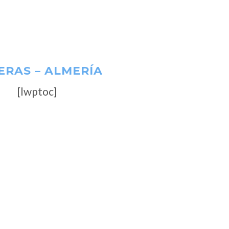
ERAS – ALMERÍA
[lwptoc]