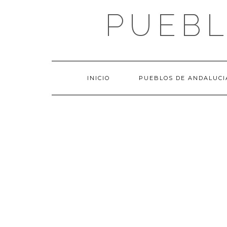
Saltar
PUEBL
al
contenido
INICIO
PUEBLOS DE ANDALUCI