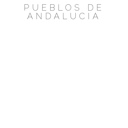
Saltar
PUEBLOS DE
al
ANDALUCIA
contenido