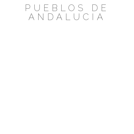
Saltar
PUEBLOS DE
al
ANDALUCIA
contenido