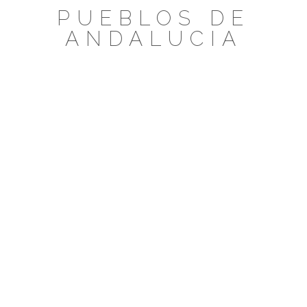
Saltar
PUEBLOS DE
al
ANDALUCIA
contenido