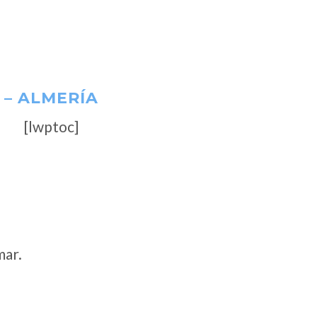
 – ALMERÍA
[lwptoc]
mar.