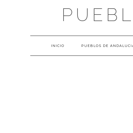
Saltar
PUEBL
al
contenido
INICIO
PUEBLOS DE ANDALUCI