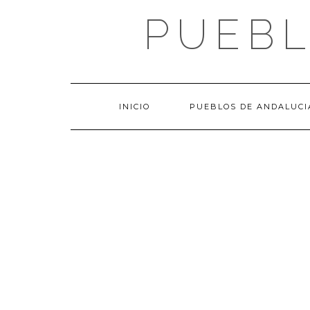
Saltar
PUEBL
al
contenido
INICIO
PUEBLOS DE ANDALUCI