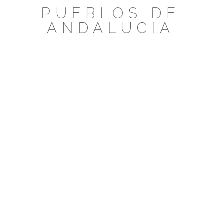
Saltar
PUEBLOS DE
al
ANDALUCIA
contenido