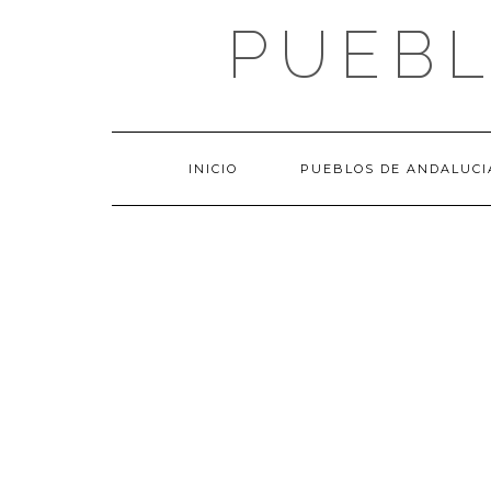
Saltar
PUEBL
al
contenido
INICIO
PUEBLOS DE ANDALUCI