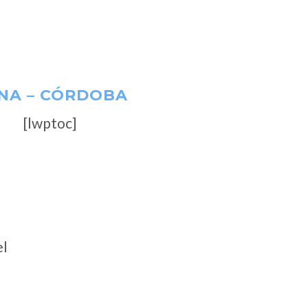
NA – CÓRDOBA
[lwptoc]
el