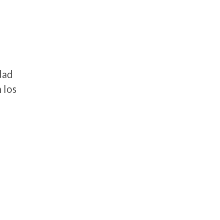
dad
 los