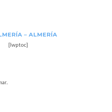
LMERÍA – ALMERÍA
[lwptoc]
mar.
s