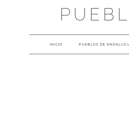
Saltar
PUEBL
al
contenido
INICIO
PUEBLOS DE ANDALUCI