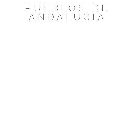
Saltar
PUEBLOS DE
al
ANDALUCIA
contenido