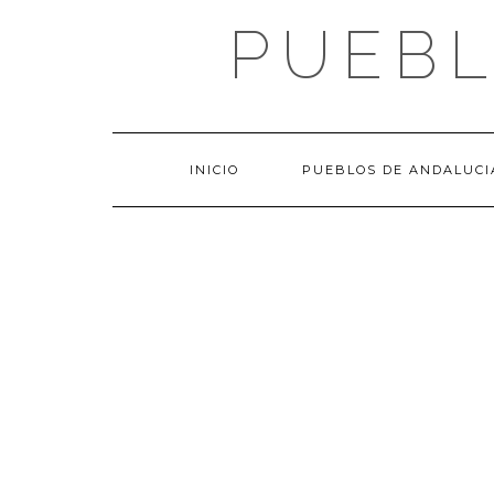
Saltar
PUEBL
al
contenido
INICIO
PUEBLOS DE ANDALUCI