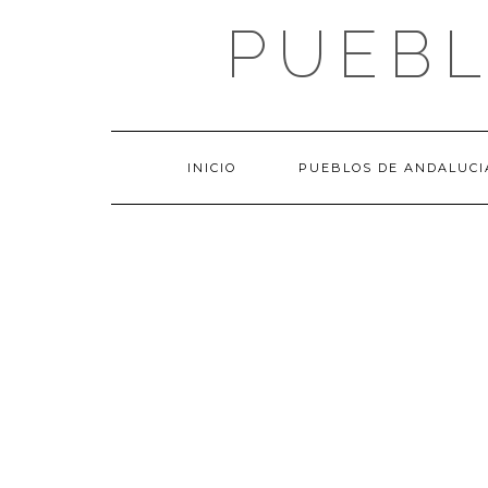
Saltar
PUEBL
al
contenido
INICIO
PUEBLOS DE ANDALUCI