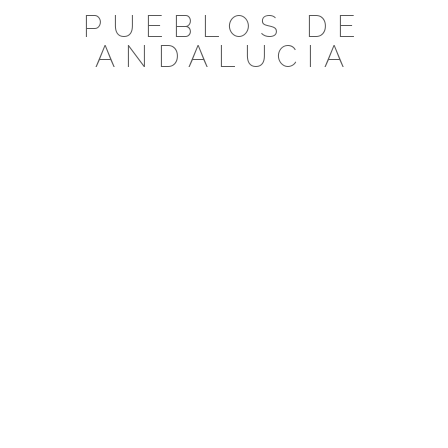
Saltar
PUEBLOS DE
al
ANDALUCIA
contenido