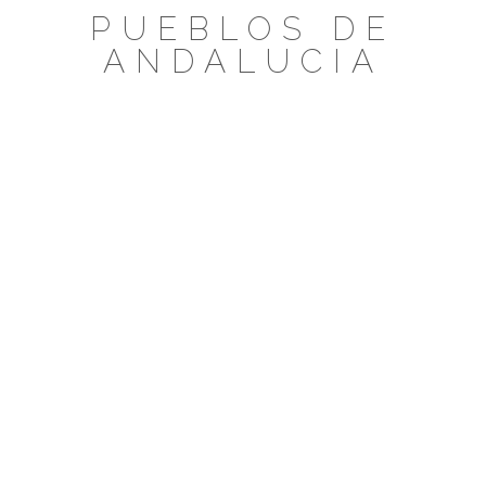
Saltar
PUEBLOS DE
al
ANDALUCIA
contenido