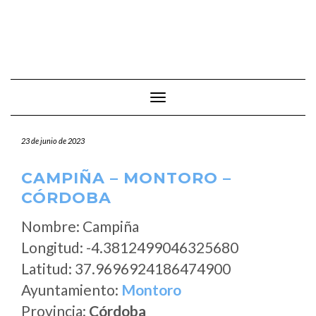
Cambiar modo de navegación
23 de junio de 2023
CAMPIÑA – MONTORO –
CÓRDOBA
Nombre: Campiña
Longitud: -4.3812499046325680
Latitud: 37.9696924186474900
Ayuntamiento:
Montoro
Provincia:
Córdoba