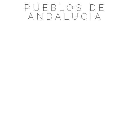
Saltar
PUEBLOS DE
al
ANDALUCIA
contenido