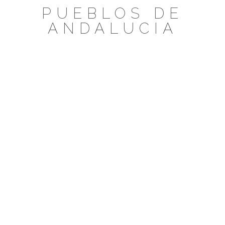
Saltar
PUEBLOS DE
al
ANDALUCIA
contenido