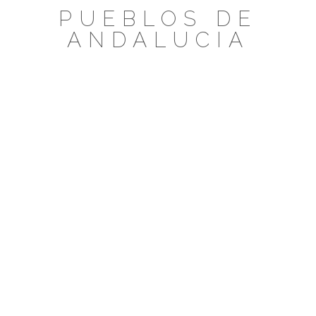
Saltar
PUEBLOS DE
al
ANDALUCIA
contenido