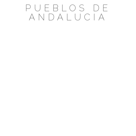
Saltar
PUEBLOS DE
al
ANDALUCIA
contenido