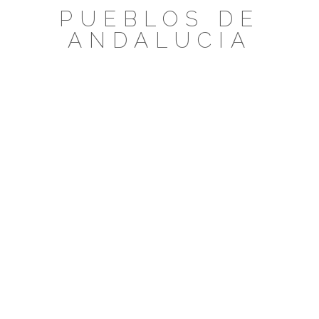
Saltar
PUEBLOS DE
al
ANDALUCIA
contenido