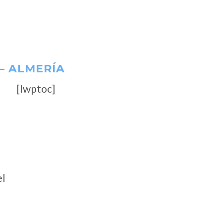
 – ALMERÍA
[lwptoc]
el