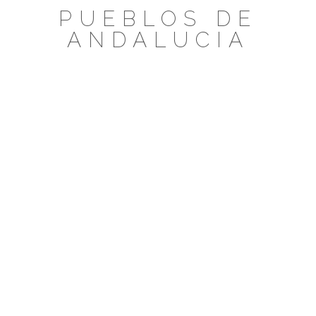
Saltar
PUEBLOS DE
al
ANDALUCIA
contenido