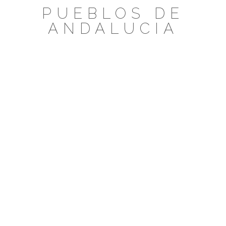
Saltar
PUEBLOS DE
al
ANDALUCIA
contenido