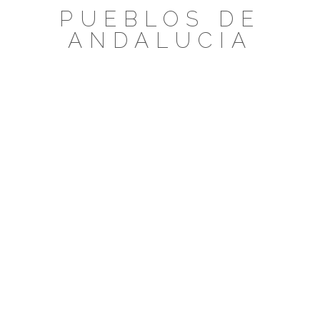
Saltar
PUEBLOS DE
al
ANDALUCIA
contenido