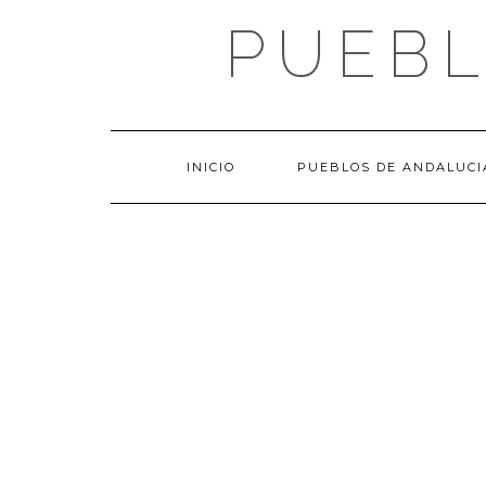
Saltar
PUEBL
al
contenido
INICIO
PUEBLOS DE ANDALUCI