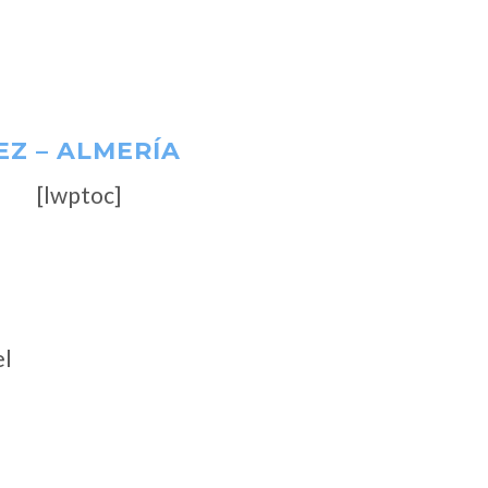
EZ – ALMERÍA
[lwptoc]
el