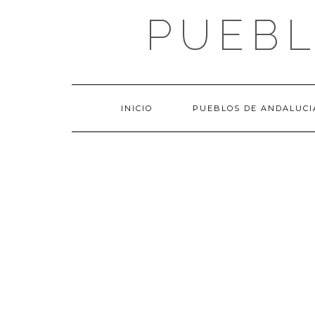
Saltar
PUEBL
al
contenido
INICIO
PUEBLOS DE ANDALUCI