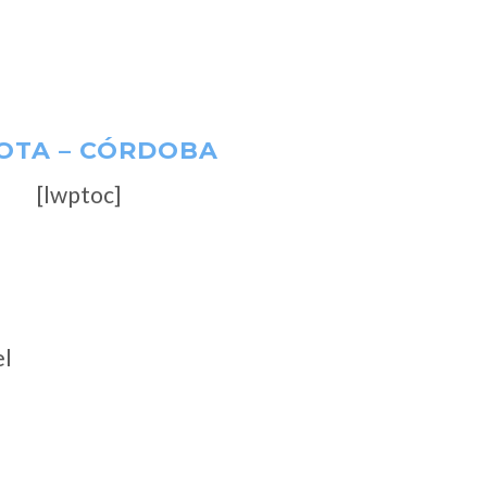
LOTA – CÓRDOBA
[lwptoc]
el