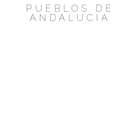
Saltar
PUEBLOS DE
al
ANDALUCIA
contenido