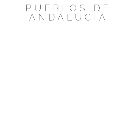
Saltar
PUEBLOS DE
al
ANDALUCIA
contenido