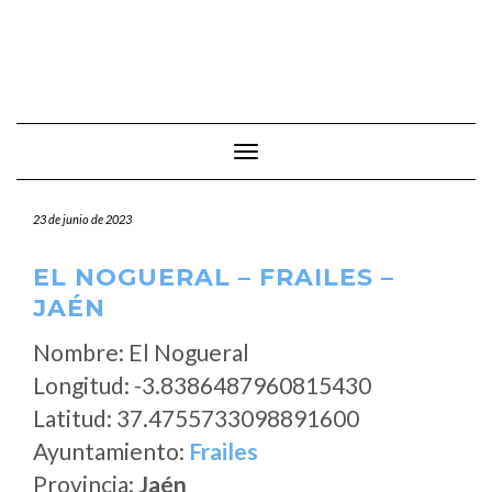
Cambiar modo de navegación
23 de junio de 2023
EL NOGUERAL – FRAILES –
JAÉN
Nombre: El Nogueral
Longitud: -3.8386487960815430
Latitud: 37.4755733098891600
Ayuntamiento:
Frailes
Provincia:
Jaén