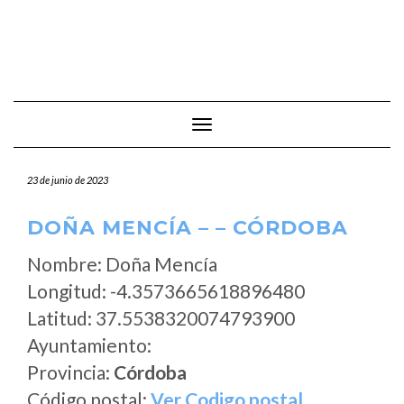
Cambiar modo de navegación
23 de junio de 2023
DOÑA MENCÍA – – CÓRDOBA
Nombre: Doña Mencía
Longitud: -4.3573665618896480
Latitud: 37.5538320074793900
Ayuntamiento:
Provincia:
Córdoba
Código postal:
Ver Codigo postal