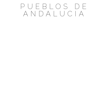
Saltar
PUEBLOS DE
al
ANDALUCIA
contenido