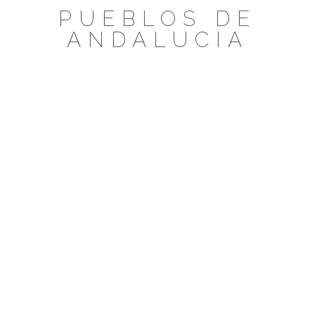
Saltar
PUEBLOS DE
al
ANDALUCIA
contenido