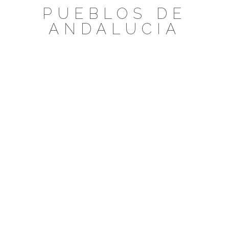
Saltar
PUEBLOS DE
al
ANDALUCIA
contenido