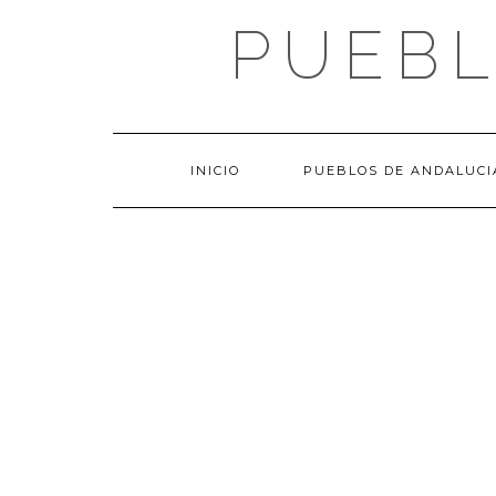
Saltar
PUEBL
al
contenido
INICIO
PUEBLOS DE ANDALUCI