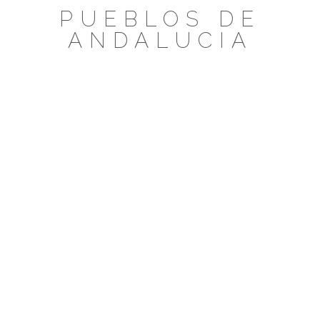
Saltar
PUEBLOS DE
al
ANDALUCIA
contenido