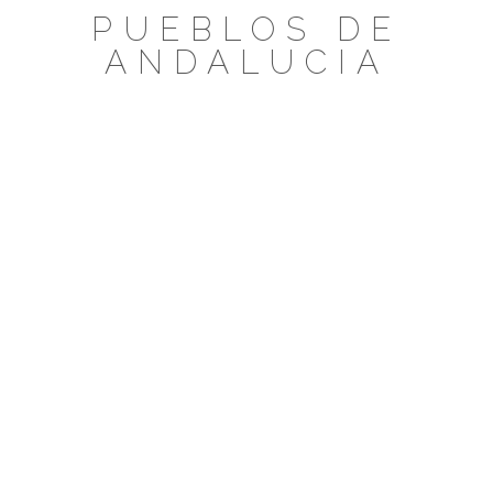
Saltar
PUEBLOS DE
al
ANDALUCIA
contenido