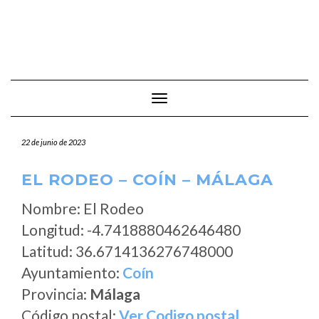
Cambiar modo de navegación
22 de junio de 2023
EL RODEO – COÍN – MÁLAGA
Nombre: El Rodeo
Longitud: -4.7418880462646480
Latitud: 36.6714136276748000
Ayuntamiento:
Coín
Provincia:
Málaga
Código postal:
Ver Codigo postal