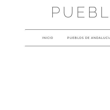
Saltar
PUEBL
al
contenido
INICIO
PUEBLOS DE ANDALUCI