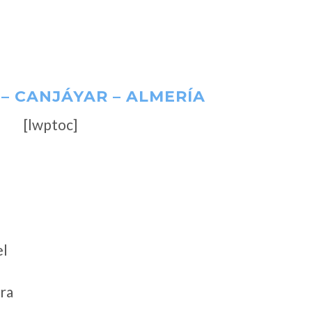
– CANJÁYAR – ALMERÍA
[lwptoc]
el
ora