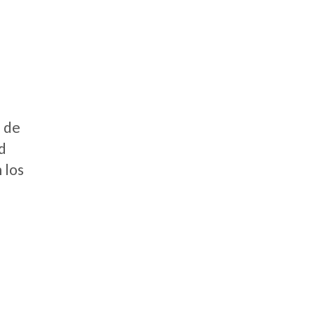
a de
d
 los