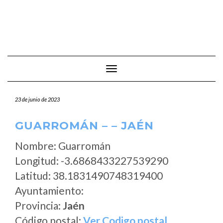
Cambiar modo de navegación
23 de junio de 2023
GUARROMÁN – – JAÉN
Nombre: Guarromán
Longitud: -3.6868433227539290
Latitud: 38.1831490748319400
Ayuntamiento:
Provincia:
Jaén
Código postal:
Ver Codigo postal