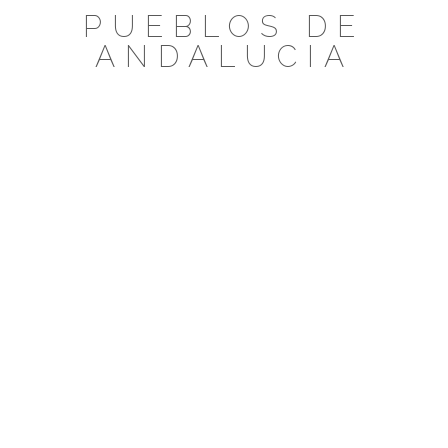
Saltar
PUEBLOS DE
al
ANDALUCIA
contenido