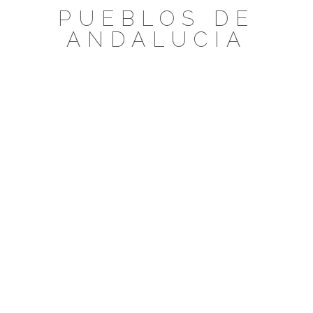
Saltar
PUEBLOS DE
al
ANDALUCIA
contenido