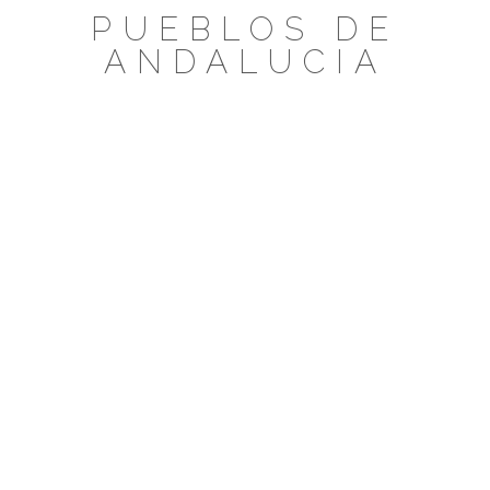
Saltar
PUEBLOS DE
al
ANDALUCIA
contenido