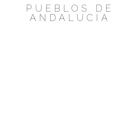
Saltar
PUEBLOS DE
al
ANDALUCIA
contenido