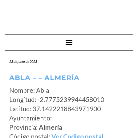
Cambiar modo de navegación
23 de junio de 2023
ABLA – – ALMERÍA
Nombre: Abla
Longitud: -2.7775239944458010
Latitud: 37.1422218843971900
Ayuntamiento:
Provincia:
Almería
Código postal:
Ver Codigo postal