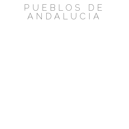
Saltar
PUEBLOS DE
al
ANDALUCIA
contenido