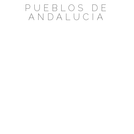
Saltar
PUEBLOS DE
al
ANDALUCIA
contenido