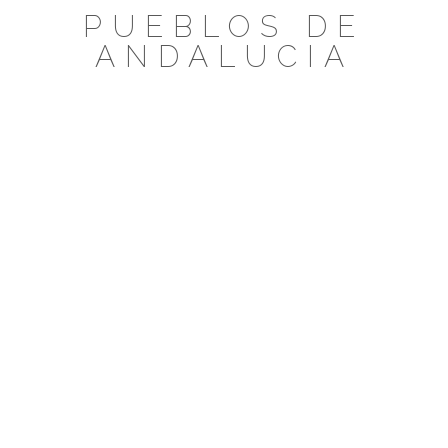
Saltar
PUEBLOS DE
al
ANDALUCIA
contenido