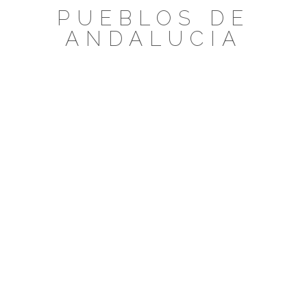
Saltar
PUEBLOS DE
al
ANDALUCIA
contenido