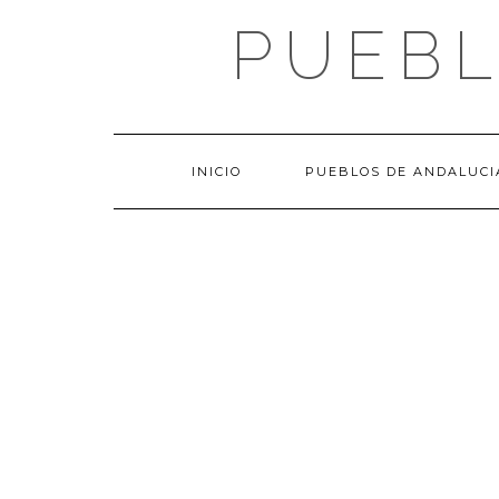
Saltar
PUEBL
al
contenido
INICIO
PUEBLOS DE ANDALUCI