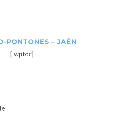
O-PONTONES – JAÉN
[lwptoc]
del