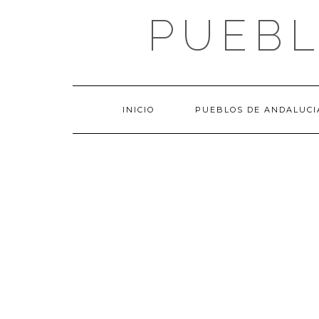
Saltar
PUEBL
al
contenido
INICIO
PUEBLOS DE ANDALUCI