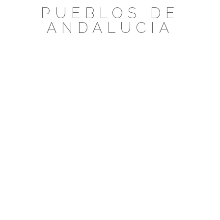
Saltar
PUEBLOS DE
al
ANDALUCIA
contenido