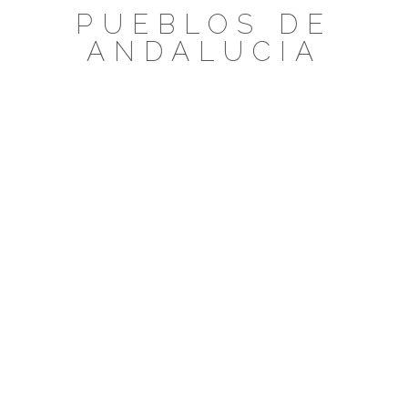
Saltar
PUEBLOS DE
al
ANDALUCIA
contenido