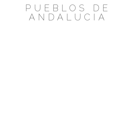
Saltar
PUEBLOS DE
al
ANDALUCIA
contenido