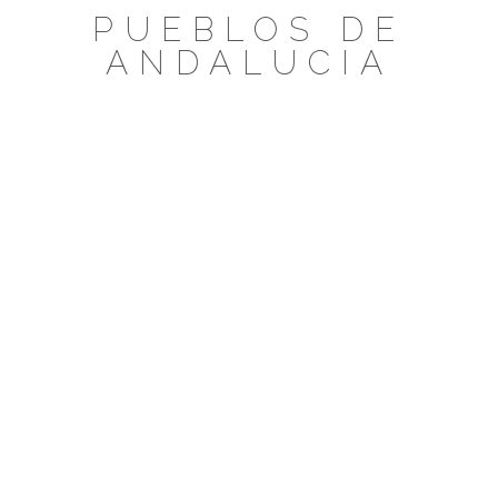
Saltar
PUEBLOS DE
al
ANDALUCIA
contenido